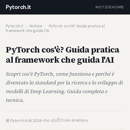
Pytorch.it
NOTIZIE
HOME
Pytorch.it
›
Notizie
›
PyTorch cos'è? Guida pratica al
framework che guida l'AI
PyTorch cos'è? Guida pratica
al framework che guida l'AI
Scopri cos'è PyTorch, come funziona e perché è
diventato lo standard per la ricerca e lo sviluppo di
modelli di Deep Learning. Guida completa e
tecnica.
⏱ 5 min di lettura
📰 Pytorch.it
📅 2026-04-20